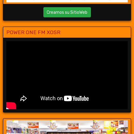
Creamos su SitioWeb
POWER ONE FM XOSR