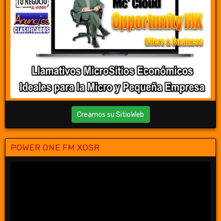
Creamos su SitioWeb
POWER ONE FM XOSR