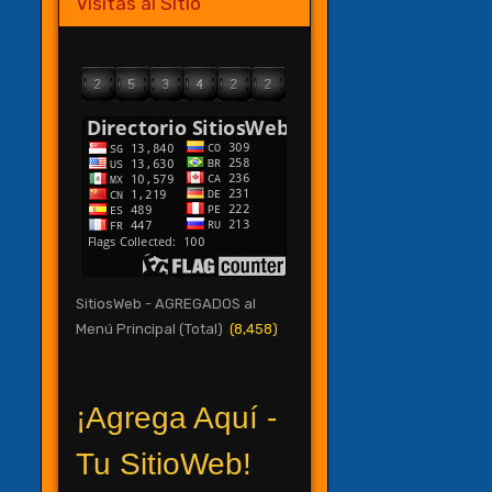
Visitas al Sitio
SitiosWeb - AGREGADOS al
Menú Principal (Total)
(8,458)
¡Agrega Aquí -
Tu SitioWeb!