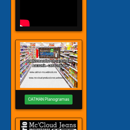
CATMAN Planogramas