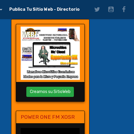
Publica Tu Sitio Web - Directorio
Creamos su SitioWeb
POWER ONE FM XOSR