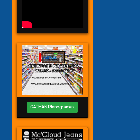
CATMAN Planogramas