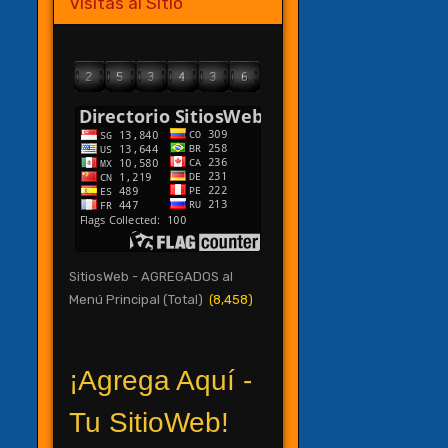
Visitas al Sitio
SitiosWeb - AGREGADOS al
Menú Principal (Total)
(8,458)
¡Agrega Aquí -
Tu SitioWeb!