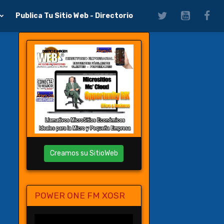
Publica Tu Sitio Web - Directorio
Creamos su SitioWeb
POWER ONE FM XOSR