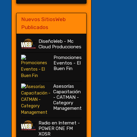
Nuevos SitiosWeb
Publicados
DiseñoWeb - Mc
Cloud Producciones
Promociones
Eventos - El
Buen Fin
Asesorías
Capacitación
- CATMAN -
Category
Management
Radio en Internet -
POWER ONE FM
XOSR