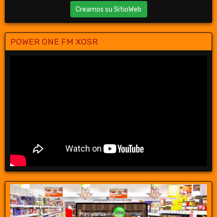
Creamos su SitioWeb
POWER ONE FM XOSR