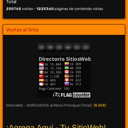
Total
250765
visitas -
1225360
páginas de contenido vistas
Visitas al Sitio
SitiosWeb - AGREGADOS al Menú Principal (Total)
(8,458)
¡Agrega Aquí - Tu SitioWeb!