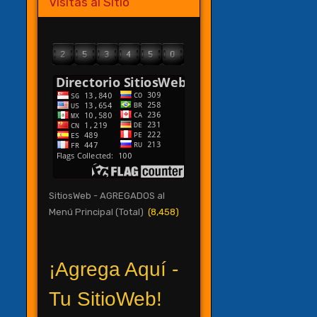
Visitas al Sitio
SitiosWeb - AGREGADOS al
Menú Principal (Total)
(8,458)
¡Agrega Aquí -
Tu SitioWeb!