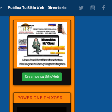
Publica Tu Sitio Web - Directorio
Creamos su SitioWeb
POWER ONE FM XOSR