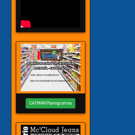
CATMAN Planogramas