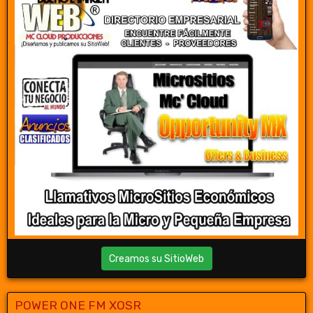
Creamos su SitioWeb
POWER ONE FM XOSR