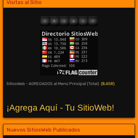
Visitas al Sitio
SitiosWeb - AGREGADOS al Menú Principal (Total)
(8,458)
¡Agrega Aquí - Tu SitioWeb!
Nuevos SitiosWeb Publicados