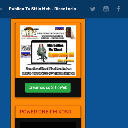
Publica Tu Sitio Web - Directorio
Creamos su SitioWeb
POWER ONE FM XOSR