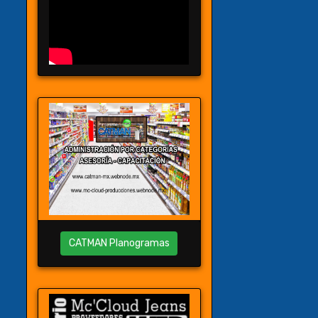
CATMAN Planogramas