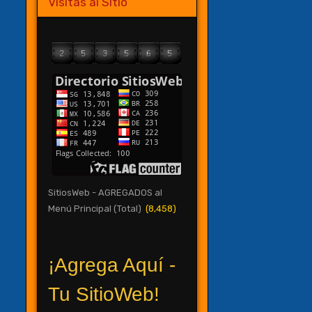
Visitas al Sitio
SitiosWeb - AGREGADOS al
Menú Principal (Total)
(8,458)
¡Agrega Aquí -
Tu SitioWeb!