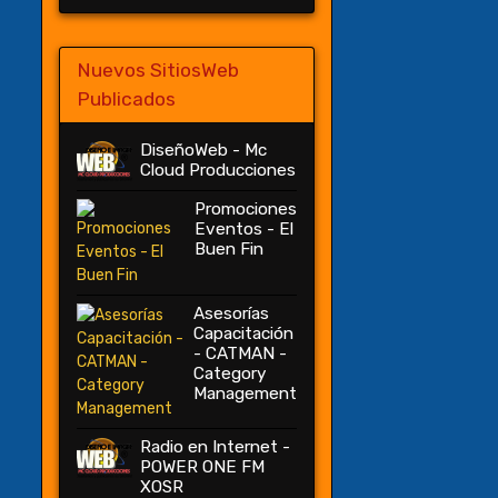
Nuevos SitiosWeb
Publicados
DiseñoWeb - Mc
Cloud Producciones
Promociones
Eventos - El
Buen Fin
Asesorías
Capacitación
- CATMAN -
Category
Management
Radio en Internet -
POWER ONE FM
XOSR