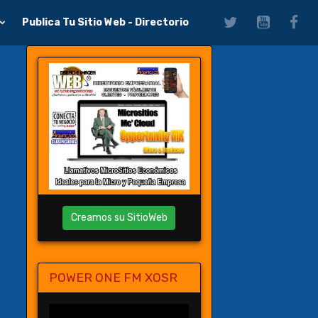
Publica Tu Sitio Web - Directorio
Creamos su SitioWeb
POWER ONE FM XOSR