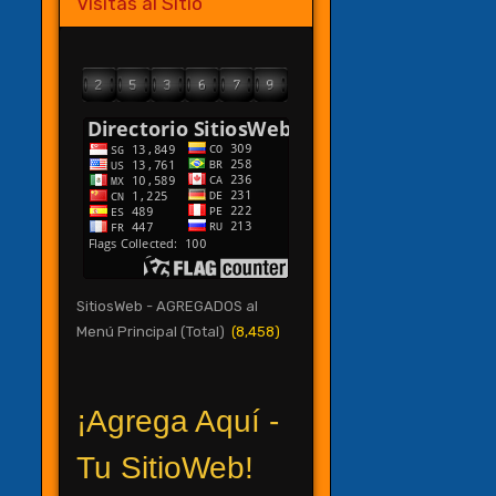
Visitas al Sitio
SitiosWeb - AGREGADOS al
Menú Principal (Total)
(8,458)
¡Agrega Aquí -
Tu SitioWeb!