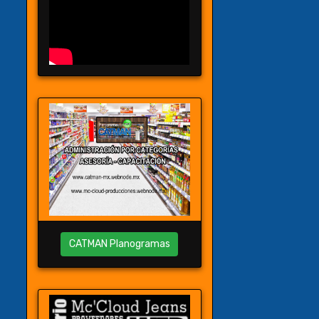
CATMAN Planogramas