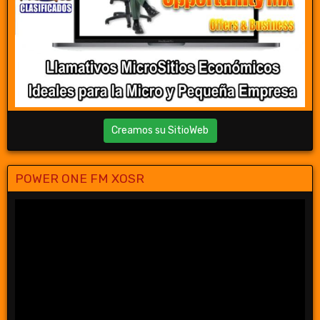
Creamos su SitioWeb
POWER ONE FM XOSR