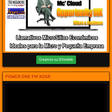
Creamos su SitioWeb
POWER ONE FM XOSR