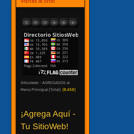
Visitas al Sitio
SitiosWeb - AGREGADOS al
Menú Principal (Total)
(8,458)
¡Agrega Aquí -
Tu SitioWeb!