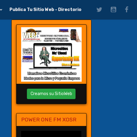
Publica Tu Sitio Web - Directorio
Creamos su SitioWeb
POWER ONE FM XOSR