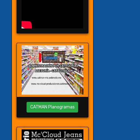
CATMAN Planogramas