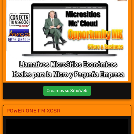
Creamos su SitioWeb
POWER ONE FM XOSR