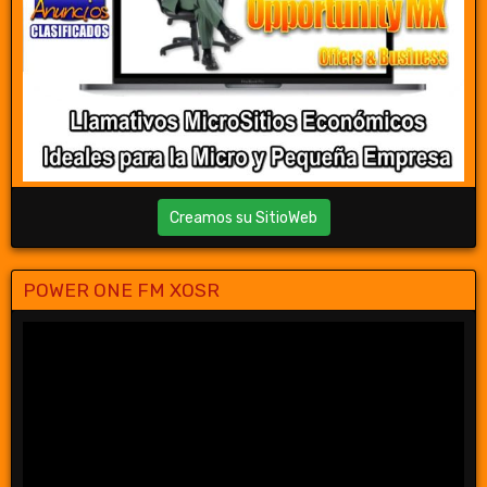
Creamos su SitioWeb
POWER ONE FM XOSR