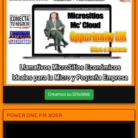
Creamos su SitioWeb
POWER ONE FM XOSR