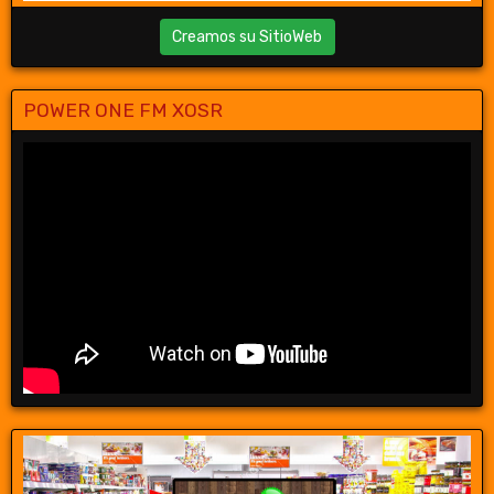
Creamos su SitioWeb
POWER ONE FM XOSR