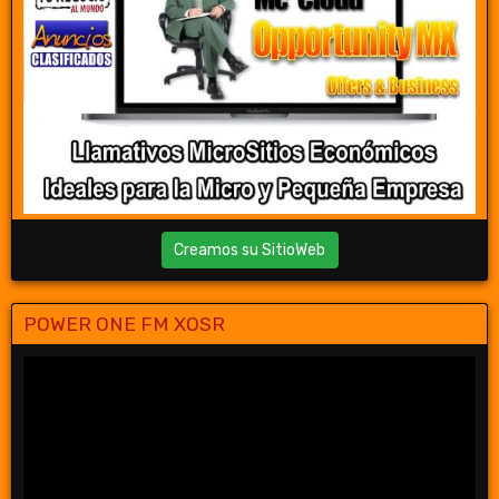
Creamos su SitioWeb
POWER ONE FM XOSR