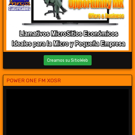
Creamos su SitioWeb
POWER ONE FM XOSR