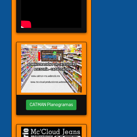
CATMAN Planogramas