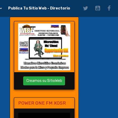
Publica Tu Sitio Web - Directorio
Creamos su SitioWeb
POWER ONE FM XOSR