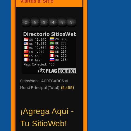
Visitas al Sitio
SitiosWeb - AGREGADOS al
Menú Principal (Total)
(8,458)
¡Agrega Aquí -
Tu SitioWeb!