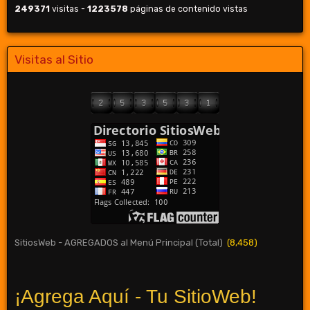
249371
visitas -
1223578
páginas de contenido vistas
Visitas al Sitio
SitiosWeb - AGREGADOS al Menú Principal (Total)
(8,458)
¡Agrega Aquí - Tu SitioWeb!