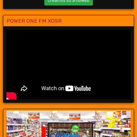
Creamos su SitioWeb
POWER ONE FM XOSR