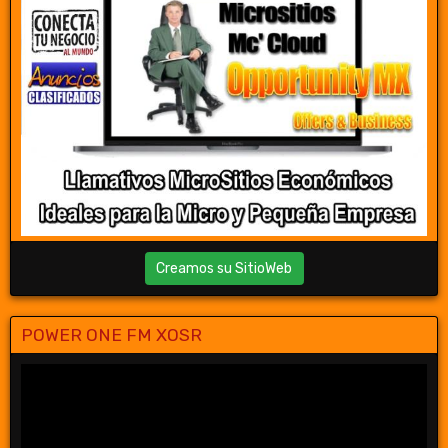
Creamos su SitioWeb
POWER ONE FM XOSR