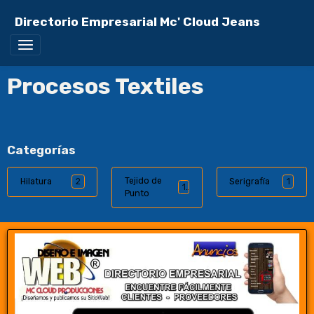
Directorio Empresarial Mc' Cloud Jeans
Procesos Textiles
Categorías
Tejido de
Hilatura
2
Serigrafía
1
1
Punto