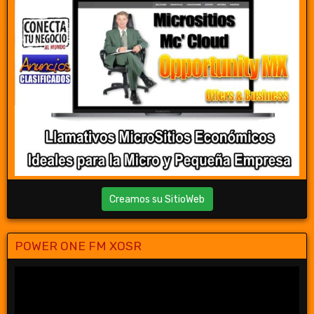
Creamos su SitioWeb
POWER ONE FM XOSR