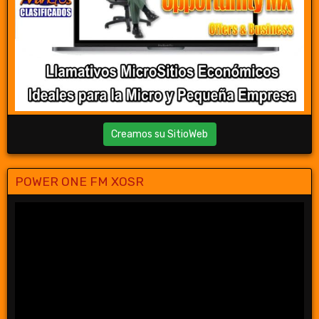
Creamos su SitioWeb
POWER ONE FM XOSR