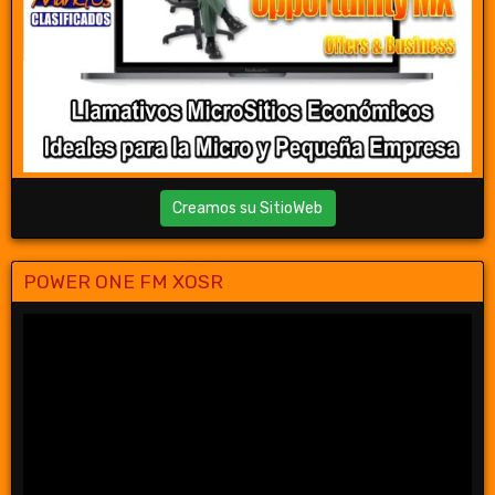
Creamos su SitioWeb
POWER ONE FM XOSR