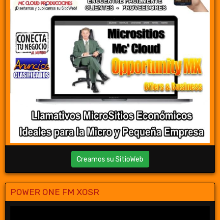
Creamos su SitioWeb
POWER ONE FM XOSR