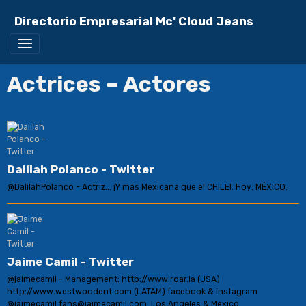
Directorio Empresarial Mc' Cloud Jeans
Actrices – Actores
Dalílah Polanco - Twitter
@DalilahPolanco - Actriz... ¡Y más Mexicana que el CHILE!. Hoy: MÉXICO.
Jaime Camil - Twitter
@jaimecamil - Management: http://www.roar.la (USA)
http://www.westwoodent.com (LATAM) facebook & instagram
@jaimecamil fans@jaimecamil.com. Los Angeles & México.