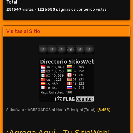
Total
251547
visitas -
1226550
páginas de contenido vistas
Visitas al Sitio
SitiosWeb - AGREGADOS al Menú Principal (Total)
(8,458)
¡Agrega Aquí - Tu SitioWeb!