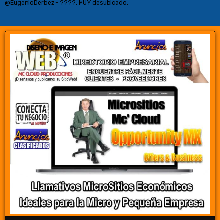
@EugenioDerbez - ????. MUY desubicado.