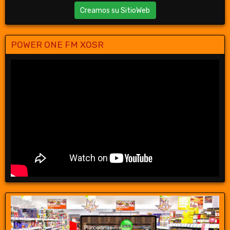
Creamos su SitioWeb
POWER ONE FM XOSR