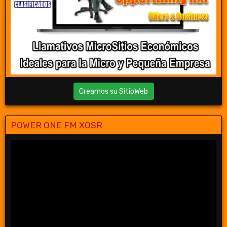
Creamos su SitioWeb
POWER ONE FM XOSR