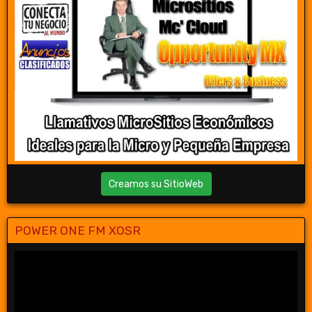
Creamos su SitioWeb
POWER ONE FM XOSR