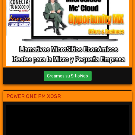
Creamos su SitioWeb
POWER ONE FM XOSR