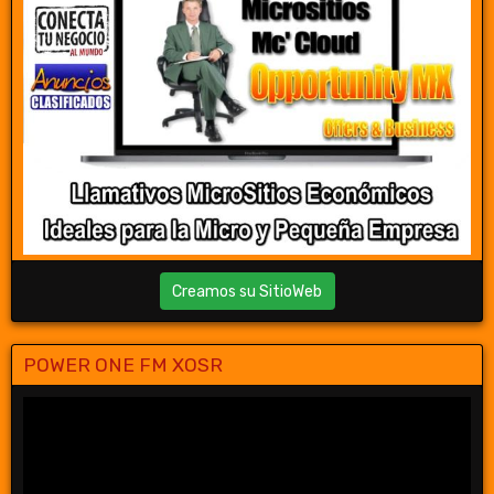
Creamos su SitioWeb
POWER ONE FM XOSR