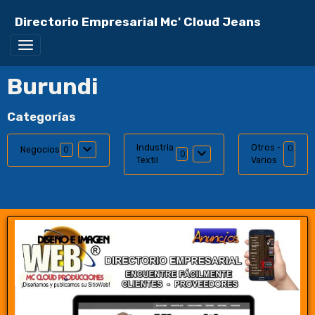
Directorio Empresarial Mc' Cloud Jeans
Burundi
Categorías
Industria
Otros -
0
Negocios
0
0
Textil
Varios