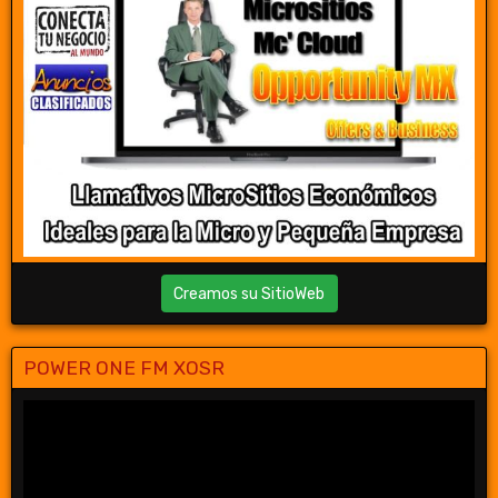
Creamos su SitioWeb
POWER ONE FM XOSR