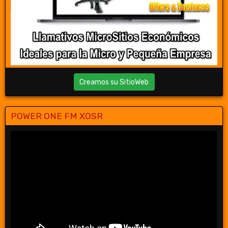
Creamos su SitioWeb
POWER ONE FM XOSR