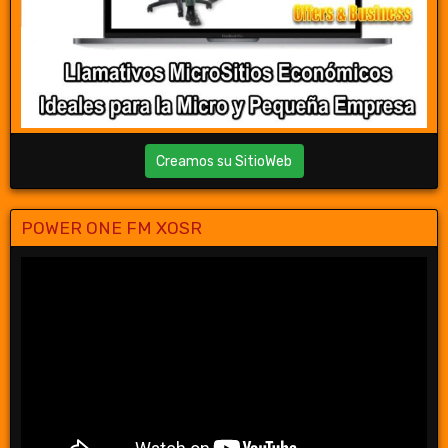
Creamos su SitioWeb
POWER ONE FM XOSR