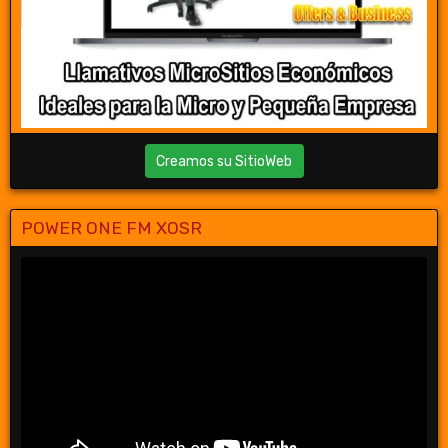
Creamos su SitioWeb
POWER ONE FM XOSR