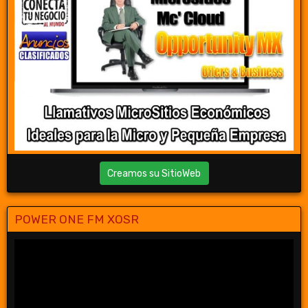
Creamos su SitioWeb
POWER ONE FM XOSR