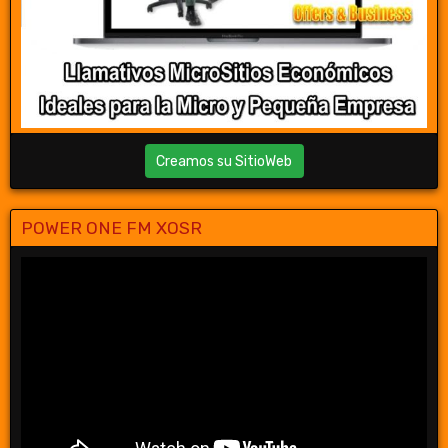
Creamos su SitioWeb
POWER ONE FM XOSR