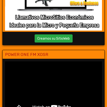
Creamos su SitioWeb
POWER ONE FM XOSR