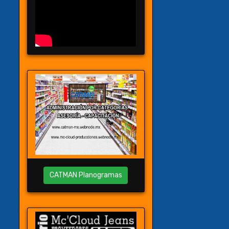
CATMAN Planogramas