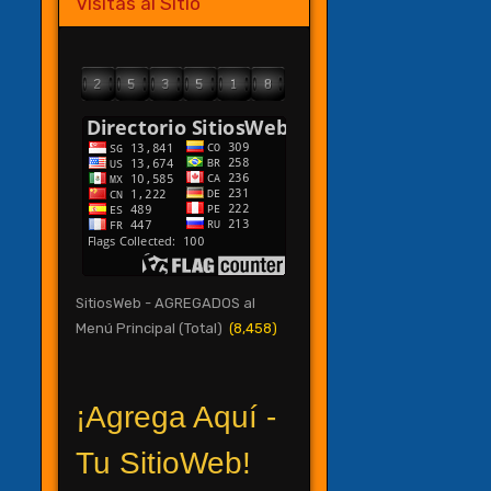
Visitas al Sitio
SitiosWeb - AGREGADOS al
Menú Principal (Total)
(8,458)
¡Agrega Aquí -
Tu SitioWeb!