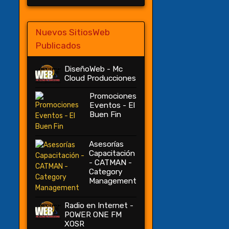
Nuevos SitiosWeb
Publicados
DiseñoWeb - Mc
Cloud Producciones
Promociones
Eventos - El
Buen Fin
Asesorías
Capacitación
- CATMAN -
Category
Management
Radio en Internet -
POWER ONE FM
XOSR