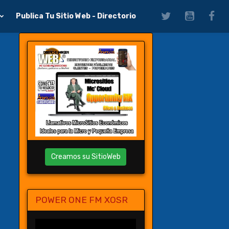
Publica Tu Sitio Web - Directorio
Creamos su SitioWeb
POWER ONE FM XOSR