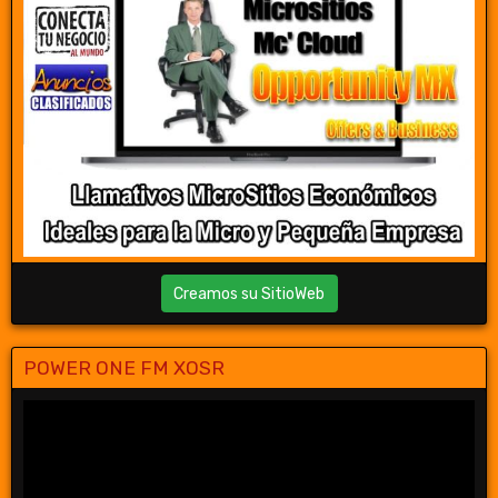
Creamos su SitioWeb
POWER ONE FM XOSR