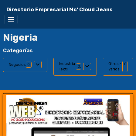
Directorio Empresarial Mc' Cloud Jeans
Nigeria
Categorías
Industria
Otros -
0
Negocios
0
0
Textil
Varios