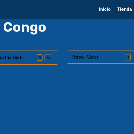
Inicio
Tienda
l Congo
Otros - Varios
0
ustria Textil
0