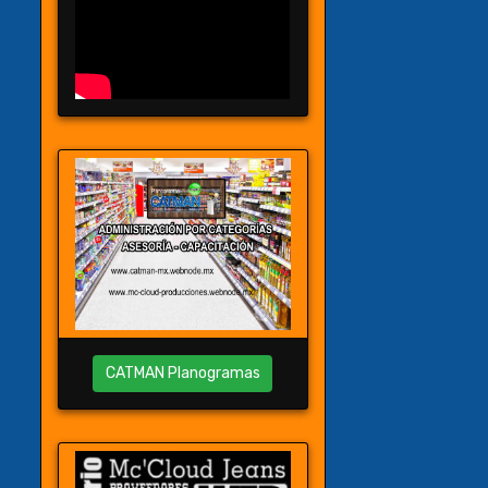
CATMAN Planogramas