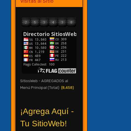
Visitas al Sitio
SitiosWeb - AGREGADOS al
Menú Principal (Total)
(8,458)
¡Agrega Aquí -
Tu SitioWeb!