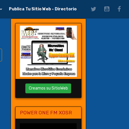
Publica Tu Sitio Web - Directorio
Creamos su SitioWeb
POWER ONE FM XOSR