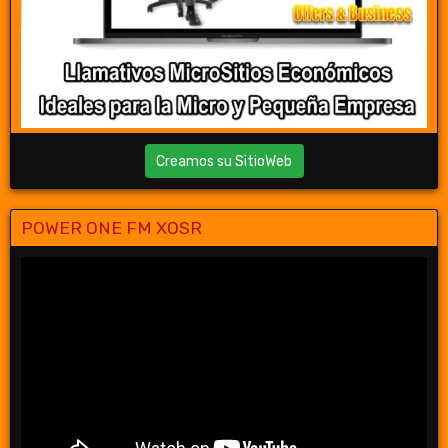
Creamos su SitioWeb
POWER ONE FM XOSR