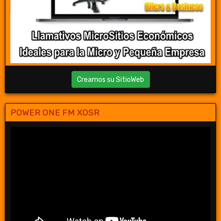
Creamos su SitioWeb
POWER ONE FM XOSR