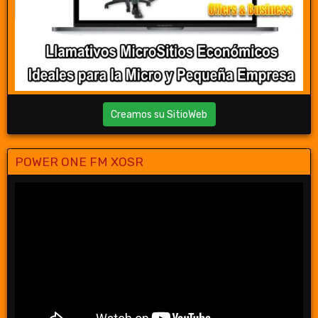
Creamos su SitioWeb
POWER ONE FM XOSR