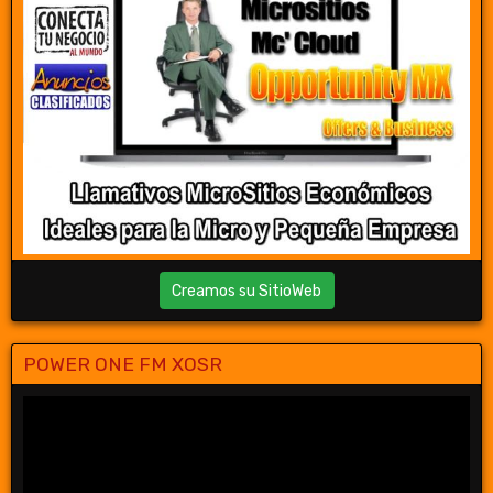
Creamos su SitioWeb
POWER ONE FM XOSR