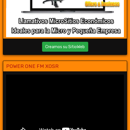
Creamos su SitioWeb
POWER ONE FM XOSR