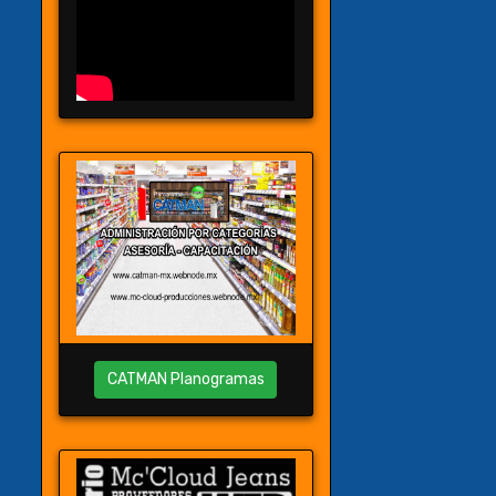
CATMAN Planogramas