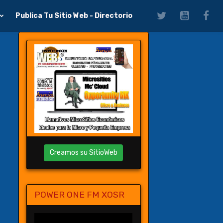
Publica Tu Sitio Web - Directorio
Creamos su SitioWeb
POWER ONE FM XOSR