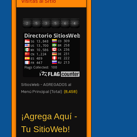
Visitas al Sitio
SitiosWeb - AGREGADOS al
Menú Principal (Total)
(8,458)
¡Agrega Aquí -
Tu SitioWeb!