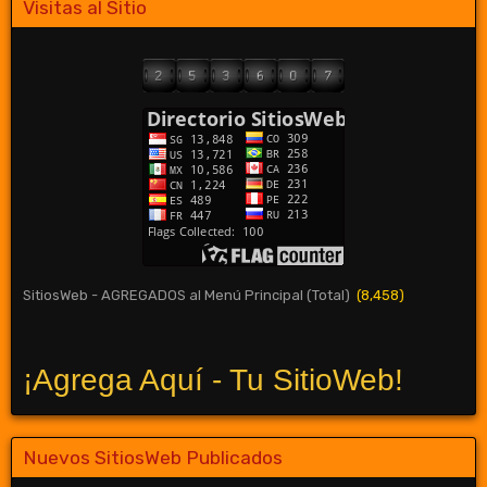
Visitas al Sitio
SitiosWeb - AGREGADOS al Menú Principal (Total)
(8,458)
¡Agrega Aquí - Tu SitioWeb!
Nuevos SitiosWeb Publicados