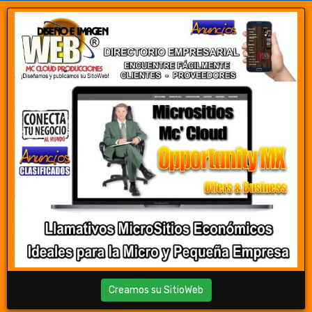
Creamos su SitioWeb