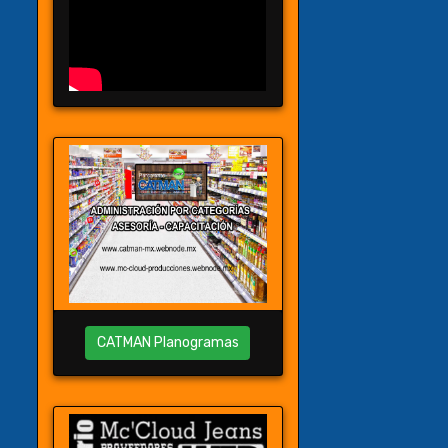
CATMAN Planogramas