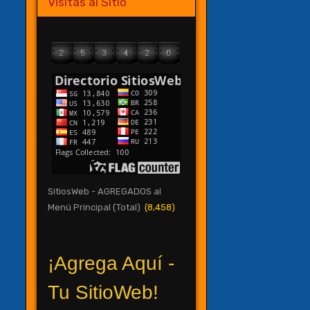
Visitas al Sitio
SitiosWeb - AGREGADOS al
Menú Principal (Total)
(8,458)
¡Agrega Aquí -
Tu SitioWeb!