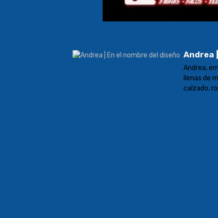
Andrea |
Andrea, em
llenas de 
calzado, ro