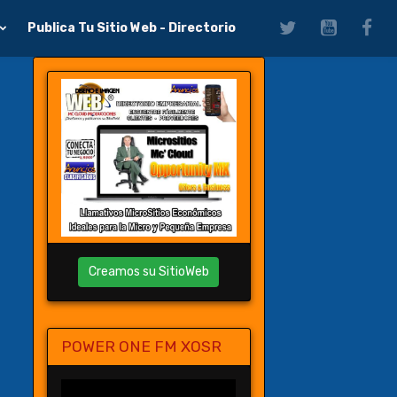
Publica Tu Sitio Web - Directorio
Creamos su SitioWeb
POWER ONE FM XOSR