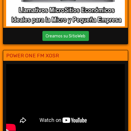
Creamos su SitioWeb
POWER ONE FM XOSR